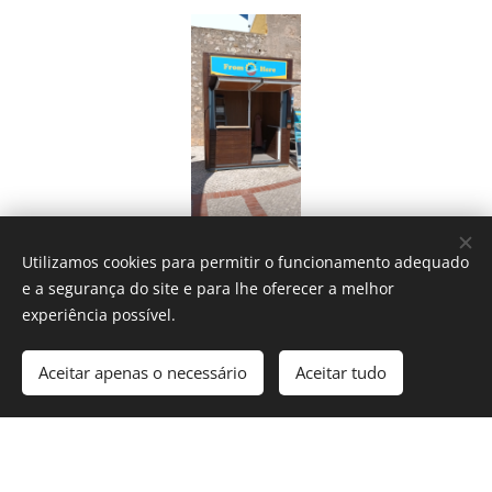
Utilizamos cookies para permitir o funcionamento adequado
e a segurança do site e para lhe oferecer a melhor
R. Cmte. Francisco Manuel, 8000-138 Faro
experiência possível.
RESERVA
Fromhereboats@gmail.com
Aceitar apenas o necessário
Aceitar tudo
TELEFONE
+351910822700