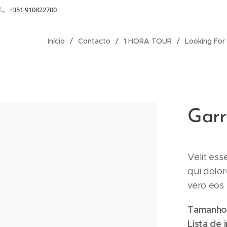
+351 910822700
Início
Contacto
1 HORA TOUR
Looking For
Garr
Velit ess
qui dolo
vero eos
Tamanh
Lista de 