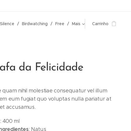
 Silence
Birdwatching
Free
Mais
Carrinho
afa da Felicidade
e quam nihil molestiae consequatur vel illum
rem eum fugiat quo voluptas nulla pariatur at
 et accusamus.
o
: 400 ml
ingredientes
: Natus